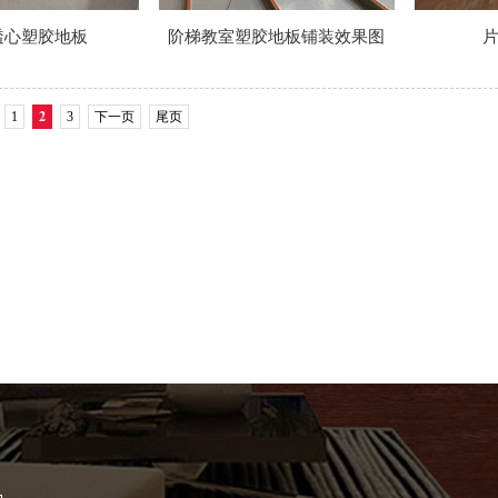
透心塑胶地板
阶梯教室塑胶地板铺装效果图
2
1
3
下一页
尾页